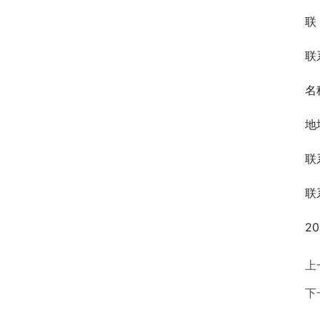
联
联
名
地
联
联
2
上
下