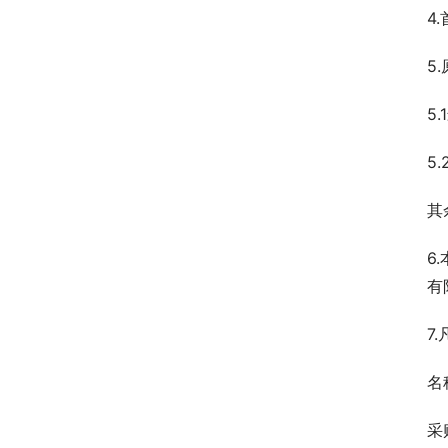
4
5
5
5
其
6
有
7
名
采