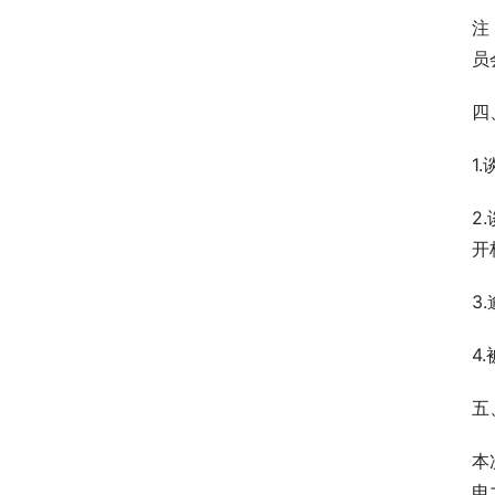
注
员
四
1
2
开
3
4
五
本
电