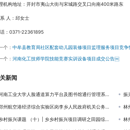
理机构地址：开封市夷山大街与宋城路交叉口向南400米路东
 系 人：邱女士
话：0371-22361895
一个：
中牟县教育局社区配套幼儿园装修项目监理服务项目竞争
一个：
河南化工技师学院技能竞赛实训设备项目成交公告￼
关新闻
河南工业大学人脸通道算力平台及图书馆通行管理系统项目-竞争性磋商公告
振兴
郑州航空港经济综合实验区岗李乡人民政府机关公务灶餐饮服务项目竞争性磋商公告￼
林
乡村振兴课题 （十）| 乡乡村振兴项目调研之田园综合体篇——走进田园东方
林州