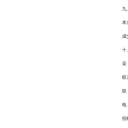
九
本
成
十
采
联
联
电 
招