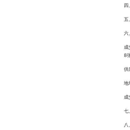
四
五
六
成
8
供
地
成
七
八