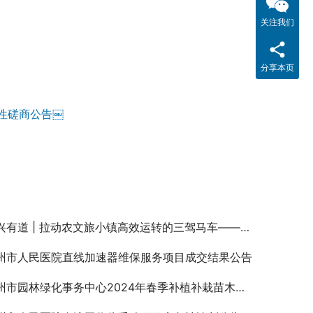
关注我们
分享本页
性磋商公告￼
有道 | 拉动农文旅小镇高效运转的三驾马车——以浔龙河生态艺术小镇为例（一）
州市人民医院直线加速器维保服务项目成交结果公告
市园林绿化事务中心2024年春季补植补栽苗木采购项目询价公告￼