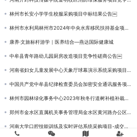
林州市长安小学学生校服采购项目中标结果公告￼
林州市水利局林州市2024年中央水库移民扶持基金项目（四次）成交结果公告
康养·文旅标杆游学｜医养结合—燕达国际健康城
中牟县青年路幼儿园厨房改造项目竞争性磋商公告￼
河南省妇女儿童发展中心天象厅球幕演示系统采购项目竞争性磋商公告￼
中国共产党中牟县纪律检查委员会加密安全通讯服务项目-成交公告
林州市园林绿化事务中心2023年秋冬行道树补植补栽苗木采购项目询价公告￼
郑州市金水区直属机关事务管理局金水区黄河路办公区域空调维保项目-竞争性磋商公告
河南大学口腔技能训练及实时评估系统采购项目-成交公告