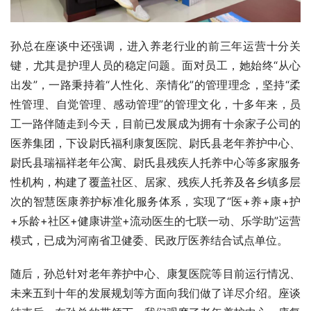
孙总在座谈中还强调，进入养老行业的前三年运营十分关
键，尤其是护理人员的稳定问题。面对员工，她始终“从心
出发”，一路秉持着“人性化、亲情化”的管理理念，坚持“柔
性管理、自觉管理、感动管理”的管理文化，十多年来，员
工一路伴随走到今天，目前已发展成为拥有十余家子公司的
医养集团，下设尉氏福利康复医院、尉氏县老年养护中心、
尉氏县瑞福祥老年公寓、尉氏县残疾人托养中心等多家服务
性机构，构建了覆盖社区、居家、残疾人托养及各乡镇多层
次的智慧医康养护标准化服务体系，实现了“医+养+康+护
+乐龄+社区+健康讲堂+流动医生的七联一动、乐学助”运营
模式，已成为河南省卫健委、民政厅医养结合试点单位。
随后，孙总针对老年养护中心、康复医院等目前运行情况、
未来五到十年的发展规划等方面向我们做了详尽介绍。座谈