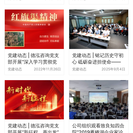
党建动态 | 德泓咨询党支
党建动态 | 铭记历史守初
部开展“深入学习贯彻党
心 砥砺奋进担使命——
的二十大精神和习近平总
德泓咨询组织观看九三大
党建动态
2022年11月26日
党建动态
2025年9月4日
书记视察安阳重要讲话精
阅兵
神”专题组织生活会
党建动态 | 德泓咨询党支
公司组织观看致良知四合
部开展“新征程，再出发”
院“2019雁栖湖企业家论