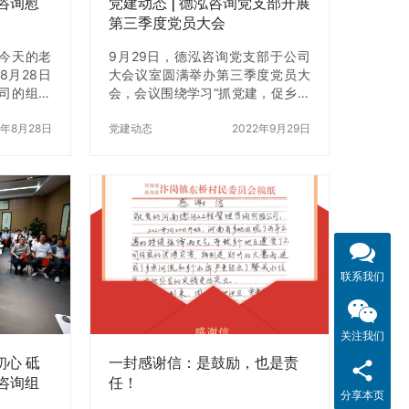
咨询慰
党建动态 | 德泓咨询党支部开展
第三季度党员大会
今天的老
9月29日，德泓咨询党支部于公司
8月28日
大会议室圆满举办第三季度党员大
司的组织
会，会议围绕学习“抓党建，促乡村
敬老院奉
振兴”党员教育电视系列片《美村三
并为在院
0年8月28日
十六法》之组织振兴、交流入党积
党建动态
2022年9月29日
美好的祝
极分子培养情况及讨论部署下一步
院，公司一
党建活动计划展开，支部党员、入
待，在简
党积极分子、公司其他党员及其他
院长介绍
员工积极参加了此次会议。 身为共
以及在院
产党员应时刻牢记党的宗旨和纲
，天下老
领、铭记党的初心和使命，为提高
于老人来
大家对党员身份的认识，充分发挥
。22年
党员的示范引领作用，经会议讨论
联系我们
人，目前
研究决定，深化“党员先锋岗”试点工
都是孤寡老
作，同时，公司党支部增补刘晨
关心和帮
晓、吕彤彤同志兼任支部活动策划
关注我们
专员，参与支…
初心 砥
一封感谢信：是鼓励，也是责
咨询组
任！
分享本页