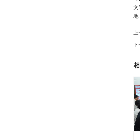
文
地
上
下
相