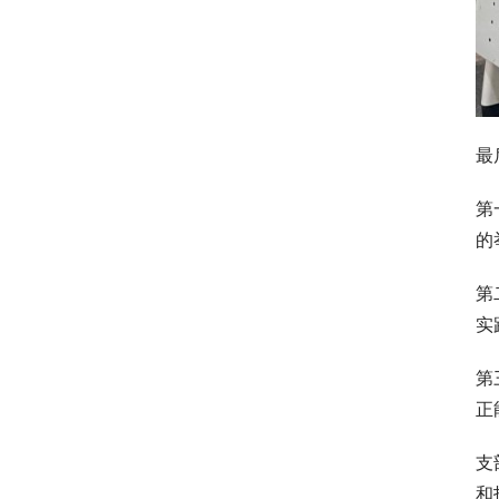
最
第
的
第
实
第
正
支
和