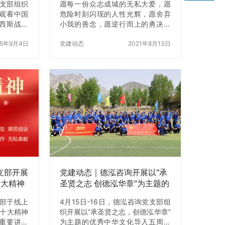
党支部组织
愿每一份众志成城的无私大爱，愿
观看中国
危险时刻闪现的人性光辉，愿舍弃
西斯战争
小我的善念，愿逆行而上的勇决，
以铭记历史
愿八方驰援的温暖，始终照耀你
实将党建
25年9月4日
我，照耀来路，照耀河南这片饱经
党建动态
2021年8月13日
。 观看过
沧桑，生生不息的古老土地。
，全程专
受受阅部
与大国重
所彰显的
力量，深
豪感与爱
缅怀先烈、
信念愈发坚
话、跟党
岗位担当
党支部开展
党建动态｜德泓咨询开展以“承
十大精神
圣贤之志 创德泓华章”为主题的
阳重要
优秀中华文化导入五周年纪念
支部于线上
4月15日-16日，德泓咨询党支部组
活会
活动
二十大精神
织开展以“承圣贤之志，创德泓华章”
重要讲话
为主题的优秀中华文化导入五周年