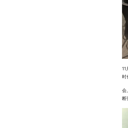
1
时
会
断