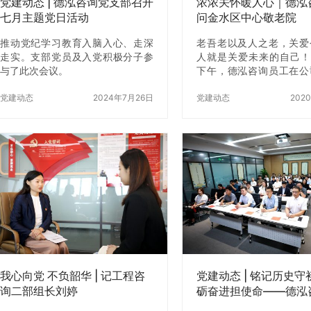
党建动态 | 德泓咨询党支部召开
浓浓关怀暖人心｜德泓
七月主题党日活动
问金水区中心敬老院
推动党纪学习教育入脑入心、走深
老吾老以及人之老，关爱
走实。支部党员及入党积极分子参
人就是关爱未来的自己！
与了此次会议。
下午，德泓咨询员工在公
下走进郑州市金水区中心
党建动态
2024年7月26日
献爱心，看望孤寡老人，
党建动态
202
老人们送来爱心物资和
福。 在金水区中心敬老
行人受到李院长的热情接
短举行的欢迎仪式上，李
了敬老院目前的运营状况
老人的基本情况。她表示
人都是我们的父母，对
说，我们都是他们的子女
中，我们服务了无数的老
的107位老人一半以上
人，能够得到社会各界的
助，我们由衷的表示…
我心向党 不负韶华 | 记工程咨
党建动态 | 铭记历史守
询二部组长刘婷
砺奋进担使命——德泓
织观看九三大阅兵