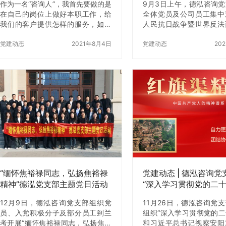
作为一名“咨询人”，我首先要做的是
9月3日上午，德泓咨询
在自己的岗位上做好本职工作，给
全体党员及公司员工集中
我们的客户提供怎样的服务，如何
人民抗日战争暨世界反法
与他们做有效链接。方子老师常
胜利80周年大会直播，
说：没有人拒绝你真诚地对他好，
党建动态
2021年8月4日
荣光、厚植爱国情怀，切
党建动态
20
客户也一样。之前看到过一个观
引领与企业发展深度融合
点，优质的咨询服务衡量标准有一
程中，全体员工保持肃穆
个“45-40-15”原则，也就是提供的
注聆听现场解说，深刻感
咨询成果中，45%是客户认可的事
队的严明纪律、威武风貌
实，40%是将客户推向认知边界，
器的硬核实力。阅兵盛典
15%是提出出乎客户预料的解决方
国家发展成就与民族精神
案。
刻激发全体人员的民族自
国热情，让“铭记历史、
珍爱和平、开创未来”的
定，进一步坚定全员听党
走的政治站位，激发立足
作为的责任…
“缅怀焦裕禄同志，弘扬焦裕禄
党建动态 | 德泓咨询
精神”德泓党支部主题党日活动
“深入学习贯彻党的二
和习近平总书记视察安
12月9日，德泓咨询党支部组织党
11月26日，德泓咨询党
讲话精神”专题组织生
员、入党积极分子及部分员工到兰
组织“深入学习贯彻党的
考开展“缅怀焦裕禄同志，弘扬焦裕
和习近平总书记视察安阳