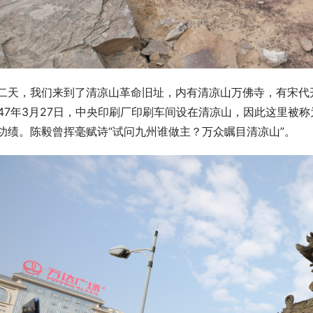
二天，我们来到了清凉山革命旧址，内有清凉山万佛寺，有宋代开
947年3月27日，中央印刷厂印刷车间设在清凉山，因此这里被
功绩。陈毅曾挥毫赋诗“试问九州谁做主？万众瞩目清凉山”。