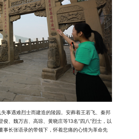
因飞机失事遇难烈士而建造的陵园。安葬着王若飞、秦邦
俊、魏万吉、高琼、黄晓庄等13名“四八”烈士，以
董事长张语录的带领下，怀着悲痛的心情为革命先