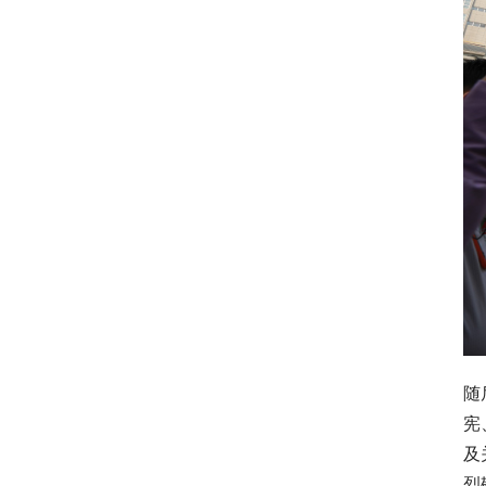
随
宪
及
烈