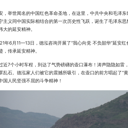
安，举世闻名的中国红色革命圣地，在这里，中共中央和毛泽东
宁主义同中国实际相结合的第一次历史性飞跃，诞生了毛泽东思
伟大的延安精神。
021年6月11—13日，德泓咨询开展了“我心向党 不负韶华”
迹，传承延安精神。
过近7个小时车程，到达了气势磅礴的壶口瀑布！涛声隐隐如雷
罩乱石。德泓家人们被它的震撼所吸引，在壶口的前方唱起了“黄
中国人民坚强不屈的斗争精神！