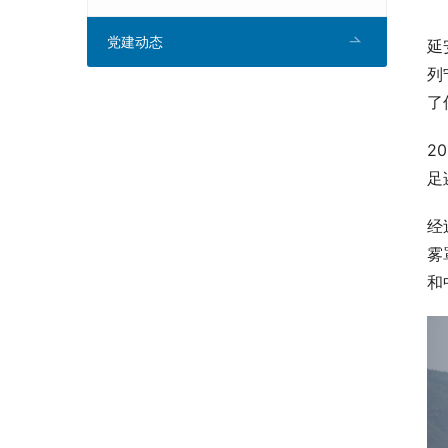
党建动态
延
列
了
2
足
经
雾
和