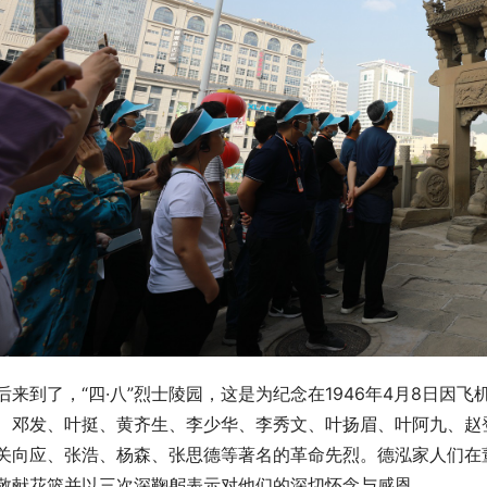
后来到了，“四·八”烈士陵园，这是为纪念在1946年4月8日
、邓发、叶挺、黄齐生、李少华、李秀文、叶扬眉、叶阿九、赵登
关向应、张浩、杨森、张思德等著名的革命先烈。德泓家人们在
敬献花篮并以三次深鞠躬表示对他们的深切怀念与感恩。