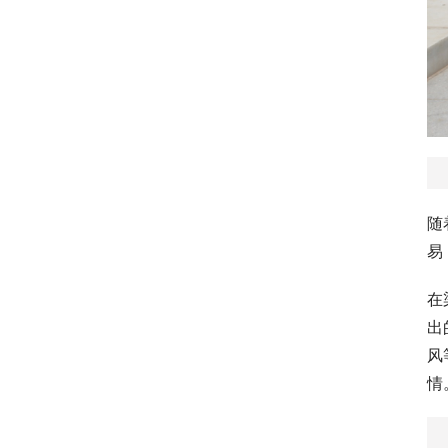
随
易
在
出
风
情