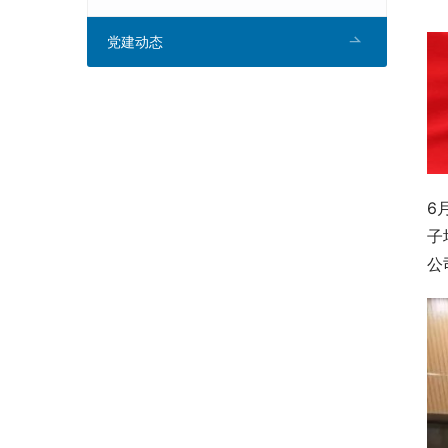
党建动态
6
子
公