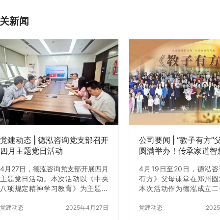
关新闻
党建动态 | 德泓咨询党支部召开
公司要闻 | “教子有方
四月主题党日活动
圆满举办！传承家道智
育时代新人
4月27日，德泓咨询党支部开展四月
4月19日至20日，德泓
主题党日活动。本次活动以《中央
有方》父母课堂在郑州圆
八项规定精神学习教育》为主题，
本次活动作为德泓成立二
通过专题学习与交流研讨相结合的
馈社会的系列公益活动之
形式，引导全体党员及干部员工严
党建动态
2025年4月27日
家庭教育痛点，以“传承
党建动态
202
守纪律规矩，筑牢廉洁从业思想防
培育时代新人”为主题，