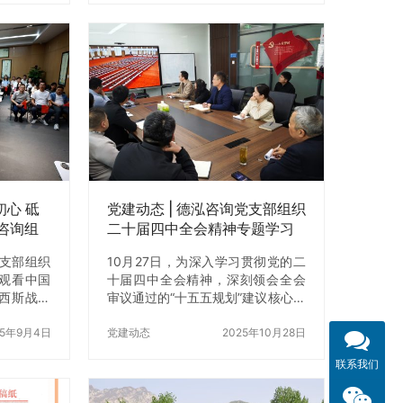
家长参与，
、案例分
了一场关
 文化筑
作为深耕工
，德泓咨询
展，德泓情
18年将中
文化建设
庭幸福感
初心 砥
党建动态 | 德泓咨询党支部组织
咨询组
二十届四中全会精神专题学习
交流会
党支部组织
10月27日，为深入学习贯彻党的二
观看中国
十届四中全会精神，深刻领会全会
西斯战争
审议通过的“十五五规划”建议核心要
以铭记历史
义，德泓咨询党支部组织开展专题
实将党建
25年9月4日
主题党日活动。本次活动以《二十
党建动态
2025年10月28日
。 观看过
届四中全会精神学习教育》为主
联系我们
，全程专
题，采取学习交流会形式，全体党
受受阅部
员、发展对象及入党积极分子参