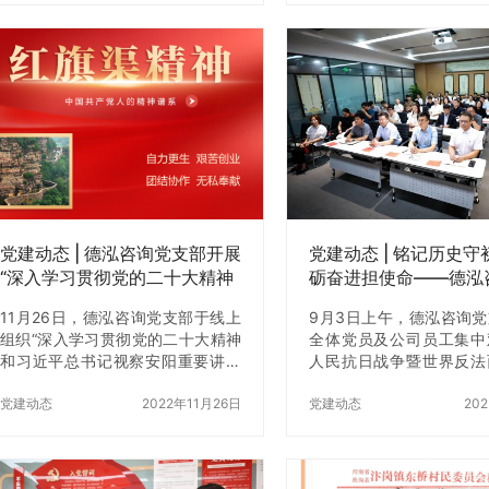
线，提升服务效能。支部党员及入
200位关注家庭教育的
党积极分子参与了此次会议。 会议
通过专家授课、互动体验
伊始，系统学习中央八项规定及实
享等形式，为家长们献上
施细则核心内容，阐释新时代作风
于家庭教育的智慧盛宴。
建设新内涵、新要求。全体参会人
基，践行企业社会责任 
员围绕 “严守纪律红线、弘扬优良作
程咨询领域20年的企业
风” 开展研讨，结合行业和岗位实
始终以“咨询引领经济发
际，认识到八项规定精神对规范职
系民生幸福”为使命，自20
业行为、提升服务质量的指导意
华优秀传统文化导入企业
义。 在自由交流环节，参会人员结
后，员工精神风貌与家
合工作实…
显…
党建动态 | 德泓咨询党支部开展
党建动态 | 铭记历史守
“深入学习贯彻党的二十大精神
砺奋进担使命——德泓
和习近平总书记视察安阳重要
织观看九三大阅兵
11月26日，德泓咨询党支部于线上
9月3日上午，德泓咨询
讲话精神”专题组织生活会
组织“深入学习贯彻党的二十大精神
全体党员及公司员工集中
和习近平总书记视察安阳重要讲话
人民抗日战争暨世界反法
精神”为主题的专题组织生活会，会
胜利80周年大会直播，
议围绕学习观看《习近平在陕西延
党建动态
2022年11月26日
荣光、厚植爱国情怀，切
党建动态
20
安和河南安阳考察的新闻报道》、
引领与企业发展深度融合
《国家记忆》专题纪录片“根脉—红
程中，全体员工保持肃穆
旗渠精神”、讨论交流及支部书记总
注聆听现场解说，深刻感