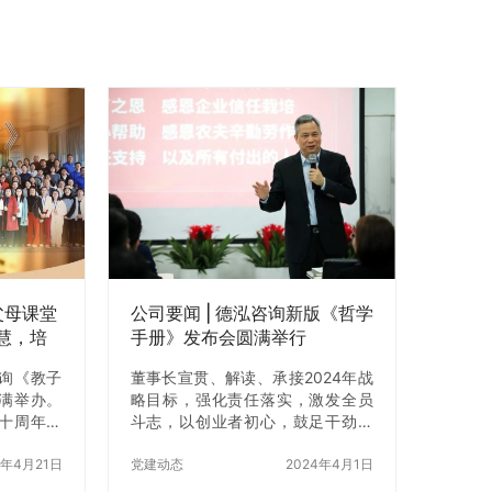
”父母课堂
公司要闻 | 德泓咨询新版《哲学
慧，培
手册》发布会圆满举行
咨询《教子
董事长宣贯、解读、承接2024年战
满举办。
略目标，强化责任落实，激发全员
十周年回
斗志，以创业者初心，鼓足干劲，
一，聚焦
奋发向前
家道智慧，
5年4月21日
党建动态
2024年4月1日
吸引了近