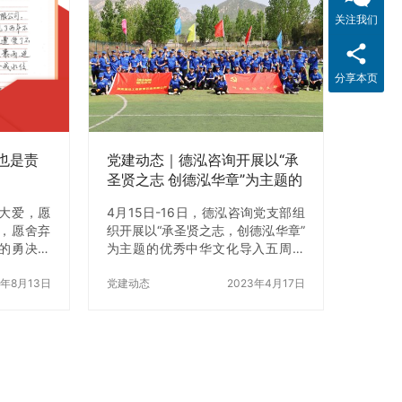
与大国重
会，旨在推动全会精神与公司发展
所彰显的
实际深度融合，切实将学习成果转
关注我们
力量，深
化为工作动力。 会议伊始，全体参
豪感与爱
会人员集中听取党的二十届四中全
缅怀先烈、
会公报全文播送，全面掌握全会关
分享本页
信念愈发坚
于国家发展全局的战略部署；随
话、跟党
后，重点学习全会精神新闻发布会
岗位担当
部分内容，精准把握 “十五五规划”
建议的核心…
也是责
党建动态｜德泓咨询开展以“承
圣贤之志 创德泓华章”为主题的
优秀中华文化导入五周年纪念
大爱，愿
4月15日-16日，德泓咨询党支部组
活动
，愿舍弃
织开展以“承圣贤之志，创德泓华章”
的勇决，
为主题的优秀中华文化导入五周年
终照耀你
纪念活动，党支部书记张语录及德
这片饱经
1年8月13日
泓咨询的全体员工参与了此次活
党建动态
2023年4月17日
地。
动。