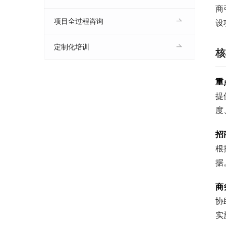
商
项目全过程咨询
设
定制化培训
核
重
提
度
招
根
据
商
协
实