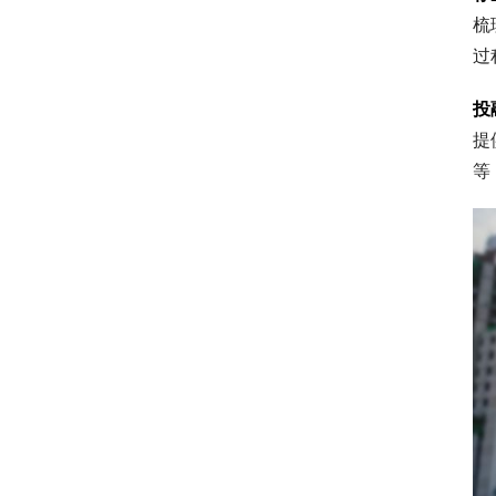
梳
过
投
提
等