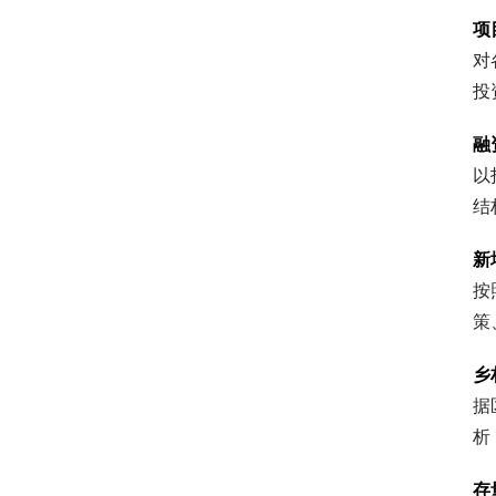
项
对
投
融
以
结
新
按
策
乡
据
析
存