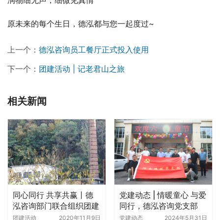
润物细无声，细微见真情
原未来的每个生日，德泓都与您一起度过~
上一个：
德泓咨询员工餐厅正式投入使用
下一个：
团建活动 | 记老君山之旅
相关新闻
同心同行 共享共赢丨德
党建动态 | 情暖童心 与爱
泓咨询部门联合组织团建
同行，德泓咨询党支部
活动
“六一”走访慰问郑州儿童
团建活动
2020年11月9日
党建动态
2024年5月31日