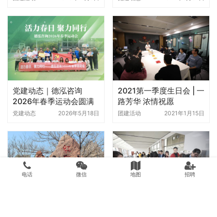
福利院
党建动态｜德泓咨询
2021第一季度生日会 | 一
2026年春季运动会圆满
路芳华 浓情祝愿
举办
党建动态
2026年5月18日
团建活动
2021年1月15日
电话
微信
地图
招聘
云台山旅游
德泓咨询员工餐厅正式投
入使用