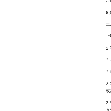
7
8
二
1
2
3
3
3
或
3
障