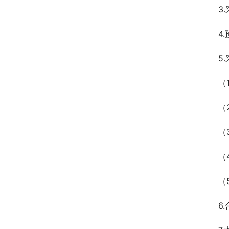
3
4
5
（
（
（
（
（
6