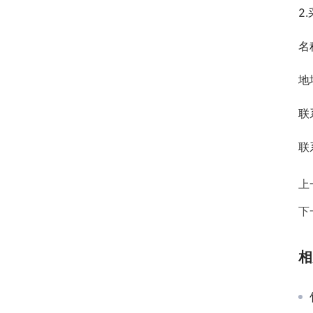
2
名
地
联
联
上
下
相