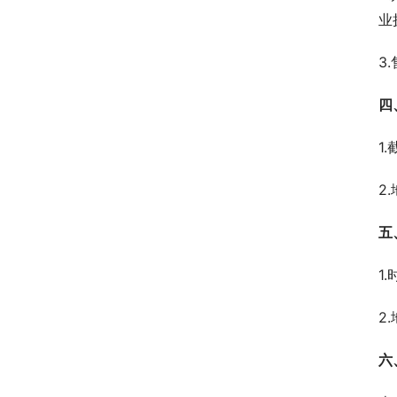
业
3
四
1
2
五
1
2
六