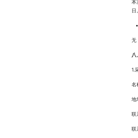
本
日
无
八
1
名
地
联
联