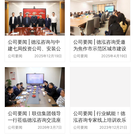
公司要闻 | 德泓咨询与中
公司要闻 | 德泓咨询受邀
建七局投资公司、安装公
为焦作市示范区城市建设
司签署三方战略合作协议
开发投资有限公司做投融
公司要闻
2025年12月19日
公司要闻
2025年4月19日
资业务培训
公司要闻丨联信集团领导
公司要闻 | 行业赋能！德
一行莅临德泓咨询交流座
泓咨询专家线上培训欢乐
谈
多
公司要闻
2026年3月7日
公司要闻
2023年12月21日