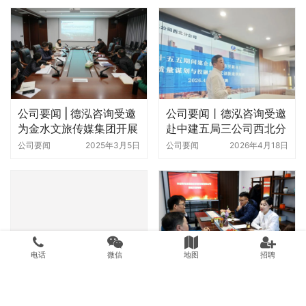
公司要闻 | 德泓咨询受邀
公司要闻丨德泓咨询受邀
为金水文旅传媒集团开展
赴中建五局三公司西北分
地方政府专项债项目谋划
公司开展城市更新专题培
公司要闻
2025年3月5日
公司要闻
2026年4月18日
与申报培训会
训
电话
微信
地图
招聘
公司召开“地方政府专项
公司要闻 | 青岛信通建设
债财务评价要点解析”培
项目管理有限公司领导来
训交流会
访我司考察交流