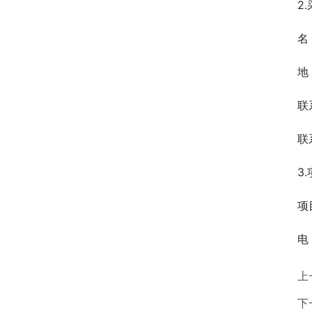
2
名
地
联
联
3
项
电
上
下