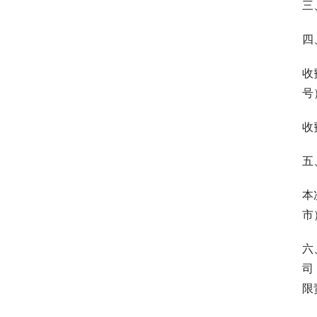
三
四
收
号
收
五
本
市
六
司
限