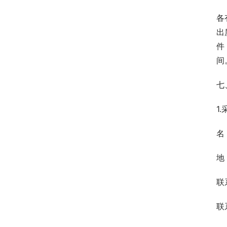
各
出
件
间
七
1
名
地
联
联