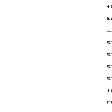
4
5
二
成
成
成
成
工
质