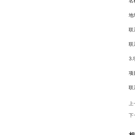
名
地
联
联
3
项
联
上
下
相