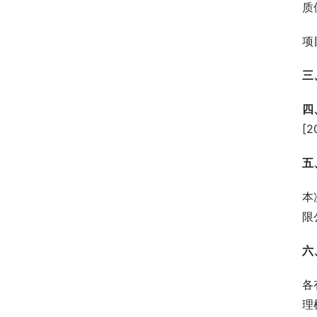
质
项
三
四
[
五
本
限
六
各
理