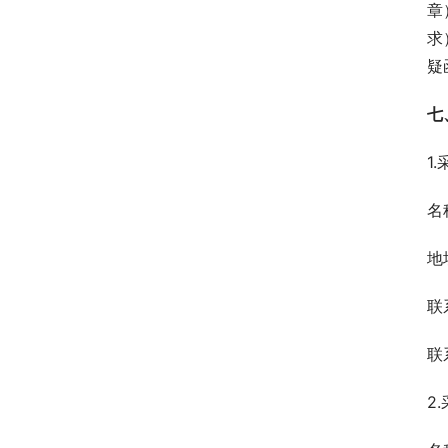
章
求
疑
七
1
名
地
联
联
2