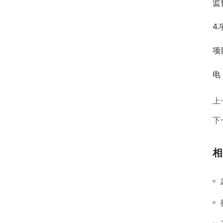
监
4
项
电
上
下
相