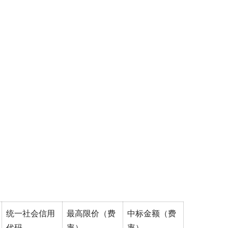
统一社会信用
最高限价（费
中标金额（费
代码
率）
率）