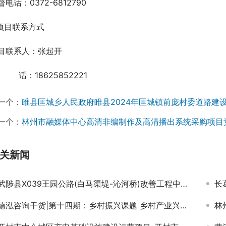
督电话：0372-6812790
.项目联系方式
目联系人：张起开
　 　 话：18625852221
一个：
睢县匡城乡人民政府睢县2024年匡城镇前庞村委道路建
一个：
林州市融媒体中心高清非编制作及高清播出系统采购项目
关新闻
武陟县X039王园公路(白马渠堤-沁河桥)改善工程中标候选人公示
长葛
德泓咨询干货|第十四期：乡村振兴课题 乡村产业兴旺类型解析四——市民农庄
林