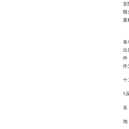
安
限
废
各
出
件
作
十
1
名
地