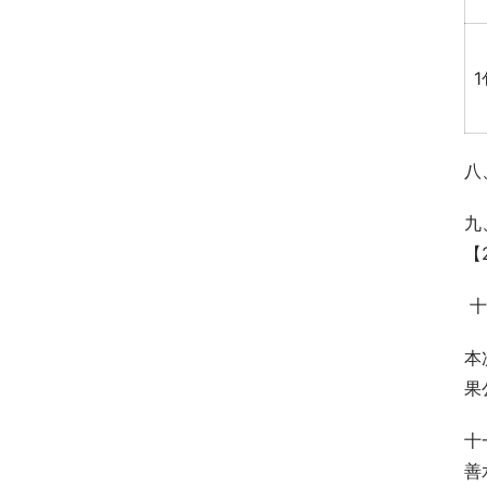
1
八
九
【
 
本
果
十
善