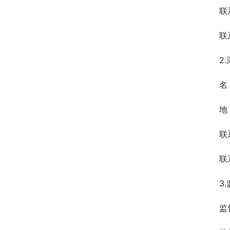
联
联
2
名
地
联
联
3
监