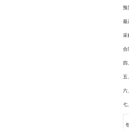
预
最
采
合
四
五
六
七