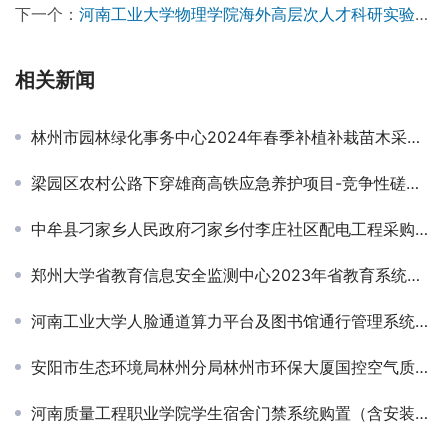
下一个：
河南工业大学物理学院海外高层次人才科研实验室建设项目-竞争性磋商公告
相关新闻
林州市园林绿化事务中心2024年春季补植补栽苗木采购项目成交结果公告
梁园区农村公路下穿雄商高铁应急养护项目-竞争性磋商公告
中牟县刁家乡人民政府刁家乡付李庄社区配电工程采购电力电缆及电缆保护管项目成交公示
郑州大学省教育信息安全监测中心2023年省教育系统攻防演练委托业务采购项目-竞争性磋商公告
河南工业大学人脸通道算力平台及图书馆通行管理系统项目-竞争性磋商公告
安阳市生态环境局林州分局林州市环保大厦国控空气质量监测站采样区周边环境整治规划项目成交结果公告
河南质量工程职业学院学生宿舍门禁系统购置（含安装）项目-公开招标公告