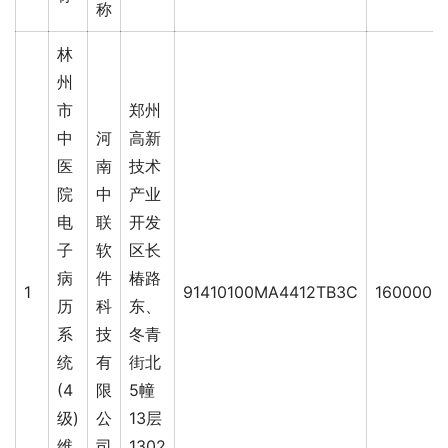
称
林
州
市
郑州
中
河
高新
医
南
技术
院
中
产业
电
联
开发
子
软
区长
病
件
椿路
1
91410100MA4412TB3C
160000.0
历
科
东、
系
技
冬青
统
有
街北
(4
限
5幢
级)
公
13层
维
司
1302