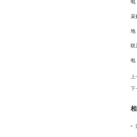
电 
采
地
联
电 
上
下
相