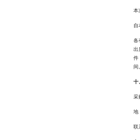
本
自
各
出
件
间
十
采
地
联