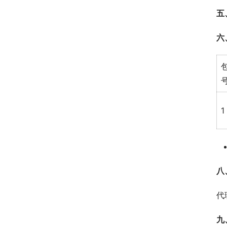
五
六
1
八
代
九