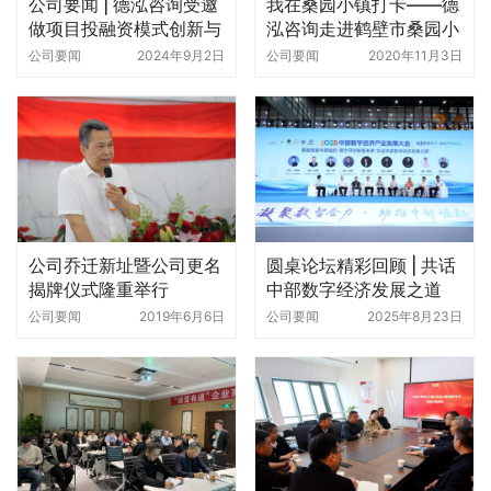
公司要闻 | 德泓咨询受邀
我在桑园小镇打卡——德
做项目投融资模式创新与
泓咨询走进鹤壁市桑园小
案例解析专题培训
镇
公司要闻
2024年9月2日
公司要闻
2020年11月3日
公司乔迁新址暨公司更名
圆桌论坛精彩回顾 | 共话
揭牌仪式隆重举行
中部数字经济发展之道
公司要闻
2019年6月6日
公司要闻
2025年8月23日