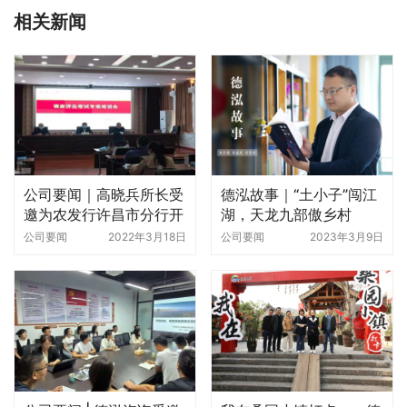
相关新闻
公司要闻｜高晓兵所长受
德泓故事｜“土小子”闯江
邀为农发行许昌市分行开
湖，天龙九部傲乡村
展调查评估知识专项培训
公司要闻
2022年3月18日
公司要闻
2023年3月9日