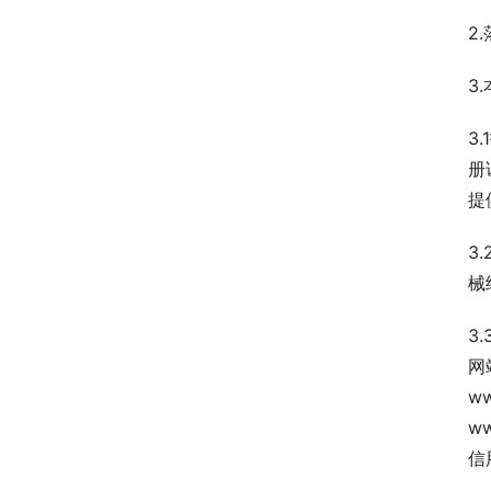
2
3
3
册
提
3
械
3
网
w
w
信