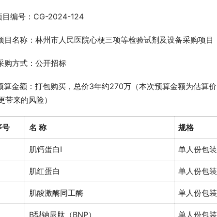
项目编号：CG-2024-124 
.项目名称：林州市人民医院心梗三项等检验试剂及设备采购项目
.采购方式：公开招标
.预算金额：打包购买，总价3年约270万（本次预算金额为估
更带来的风险）
序号
名 称
规格
肌钙蛋白I
单人份包装
肌红蛋白
单人份包装
肌酸激酶同工酶
单人份包装
B型钠尿肽（BNP）
单人份包装