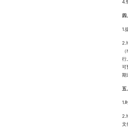
4
四
1
2
（
行
可
期
五
1
2
文