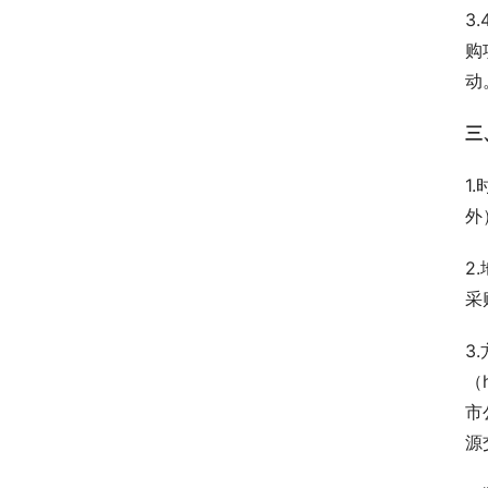
3
购
动
三
1
外
2
采
3
（
市
源