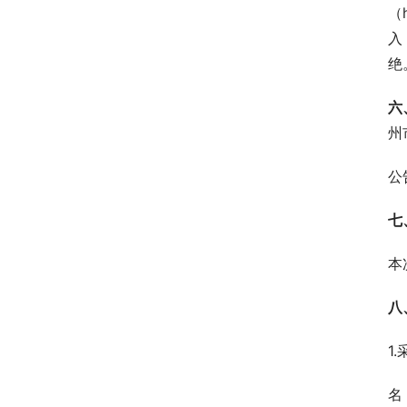
（h
入
绝
六
州
公
七
本
八
1
名