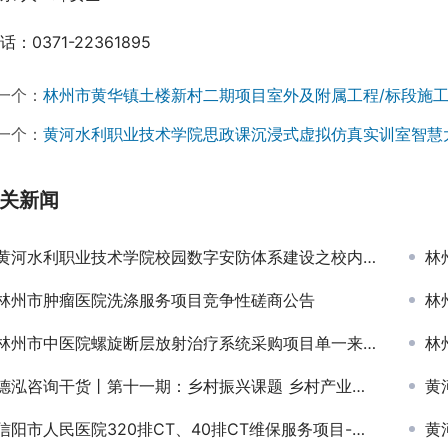
话：0371-22361895
一个：
林州市黄华镇土楼新村二期项目室外及附属工程/标段施
一个：
黄河水利职业技术学院思政课沉浸式虚拟仿真实训室智慧
关新闻
黄河水利职业技术学院校园数字安防体系建设之校内安防项目成交公告￼
林
林州市肿瘤医院洗涤服务项目竞争性磋商公告
林
林州市中医院螺旋断层放射治疗系统采购项目单一来源采购公告
林
德泓咨询干货丨第十一期：乡村振兴课题 乡村产业兴旺类型解析一
黄
信阳市人民医院320排CT、40排CT维保服务项目-公开招标公告
黄河