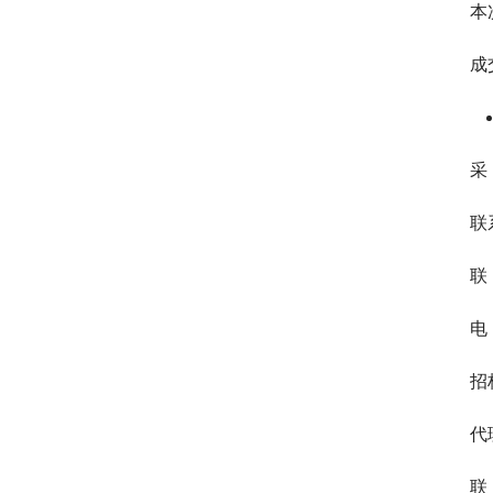
本
成
采
联
联
电 
招
代
联