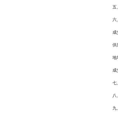
五
六
成
供
地
成
七
八
九