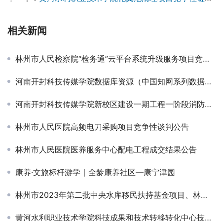
相关新闻
林州市人民检察院“检务通”云平台系统升级服务项目竞争性磋商公告￼
河南开封科技传媒学院数据库资源（中国知网系列数据库）采购项目单一来源采购公告
河南开封科技传媒学院新校区建设一期工程一阶段消防检测技术服务项目竞争性磋商公告
林州市人民医院高频电刀采购项目竞争性谈判公告
林州市人民医院医养服务中心配电工程成交结果公告
康养·文旅标杆游学｜全龄康养社区—康宁津园
林州市2023年第二批中央水库移民扶持基金项目、林州市2023年第二批地方水库移民扶持基金项目、林州市2024年中央水库移民扶持基金项目工程监理竞争性谈判公告
黄河水利职业技术学院科技成果和技术转移转化中心技术成果库建设项目成交公告￼