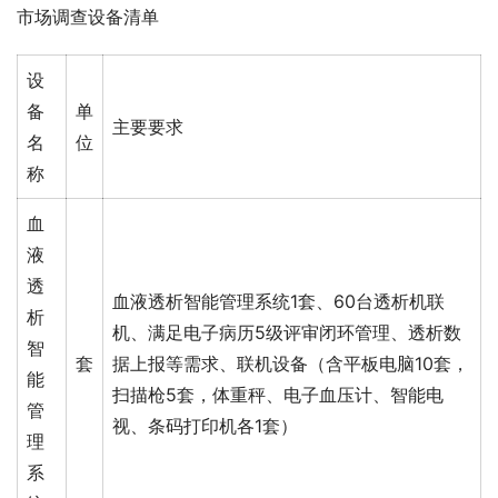
市场调查设备清单
设
备
单
主要要求
名
位
称
血
液
透
血液透析智能管理系统1套、60台透析机联
析
机、满足电子病历5级评审闭环管理、透析数
智
套
据上报等需求、联机设备（含平板电脑10套，
能
扫描枪5套，体重秤、电子血压计、智能电
管
视、条码打印机各1套）
理
系