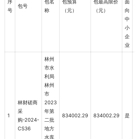
序
包名
包预算
包最高限价
面
包号
号
称
（元）
（元）
向
中
小
企
业
林州
市水
利局
林州
市
林财磋商
2023
采
年第
1
834002.29
834002.29
是
8
购-2024-
二批
CS36
地方
水库