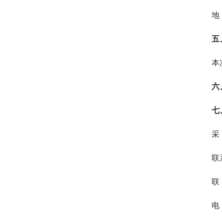
地
五
本
六
七
采
联
联
电 