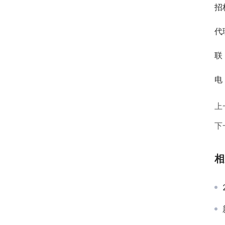
招
代
联
电 
上
下
相