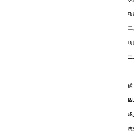
项
二
项
三
 
磋
四
成
成