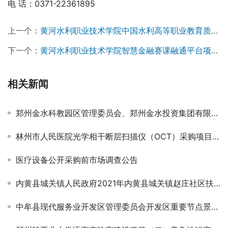
电 话：0371-22361895
上一个：
黄河水利职业技术学院中国水利高等职业教育质量年度报告项目竞争性磋商公告￼
下一个：
黄河水利职业技术学院智慧金融赛课融通平台项目单一来源采购公告
相关新闻
郑州金水科教园区管理委员会、郑州金水投资集团有限公司机关食堂餐饮服务项目-招标公告
林州市人民医院光学相干断层扫描仪（OCT）采购项目招标公告
医疗设备公开采购前市场调查公告
内黄县城关镇人民政府2021年内黄县城关镇赵庄社区扶持壮大村集体经济冷库联建项目（赵庄社区、小寨村、卞庄村、西仗保村）二标段项目竞争性谈判公告￼
中牟县现代服务业开发区管理委员会开发区重要节点景观提升工程设计项目招标公告￼