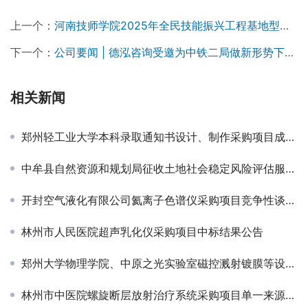
上一个：
河南技师学院2025年全民技能振兴工程基地型项目省级世界技能大赛重点赛项提升项目（网络系统管理）-竞争性磋商公告
下一个：
公司要闻 | 德泓咨询受邀为中铁二局做新形势下政策性资金谋划实操要点专题培训
相关新闻
郑州轻工业大学本科录取通知书设计、制作采购项目成交公告￼
中牟县自然资源和规划局征收土地社会稳定风险评估服务单位项目结果公告
开封空气液化有限公司氦离子色谱仪采购项目竞争性谈判公告￼
林州市人民医院超声乳化仪采购项目中标结果公告
郑州大学物理学院、中原之光实验室磁控溅射镀膜等设备采购项目-询价公告
林州市中医院螺旋断层放射治疗系统采购项目单一来源采购公告