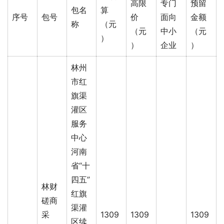
高限
专门
预留
包名
算
序号
包号
价
面向
金额
称
（元
（元
中小
（元
）
）
企业
）
林州
市红
旗渠
灌区
服务
中心
河南
省“十
四五”
林财
红旗
磋商
渠灌
采
1309
1309
1309
区续