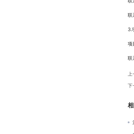
联
联
3
项
联
上
下
相