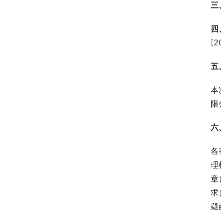
三
四
[
五
本
限
六
各
理
章
求
疑