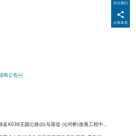
关注我们
分享本页
磋商公告￼
陟县X039王园公路(白马渠堤-沁河桥)改善工程中标结果公示