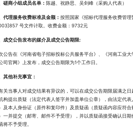
、
磋商小组成员名单：
陈越、祝静思、吴剑峰（采购人代表）
、
代理服务收费标准及金额
：
按照国家《招标代理服务收费管理暂行
2003]857 号文件计取。收费金额：9732元
、成交公告发布的媒介及成交公告期限:
次公告在《河南省电子招标投标公共服务平台》、《河南工业大
公司官网》上发布，成交公告期限为1个工作日。
、
其他补充事宜：
有关当事人对成交结果有异议的，可以在成交公告期限届满之日
机构提出质疑（法定代表人签字并加盖单位公章），由法定代表
）及本人身份证（原件和复印件）及质疑函（质疑函内容应符合
）一并提交（邮寄、邮件不予受理），并以质疑函接受确认日期
函将不予受理。