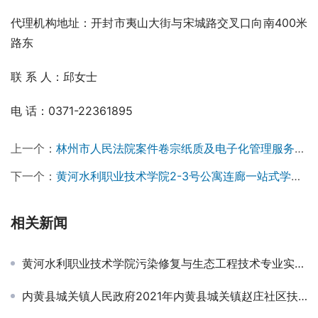
代理机构地址：开封市夷山大街与宋城路交叉口向南400米
路东
联 系 人：邱女士
电 话：0371-22361895
上一个：
林州市人民法院案件卷宗纸质及电子化管理服务项目成交结果公告￼
下一个：
黄河水利职业技术学院2-3号公寓连廊一站式学生社区活动中心改造项目成交公告￼
相关新闻
黄河水利职业技术学院污染修复与生态工程技术专业实训室实验设施采购项目 成交公告
内黄县城关镇人民政府2021年内黄县城关镇赵庄社区扶持壮大村集体经济冷库联建项目（赵庄社区、小寨村、卞庄村、西仗保村）二标段项目成交公告￼￼