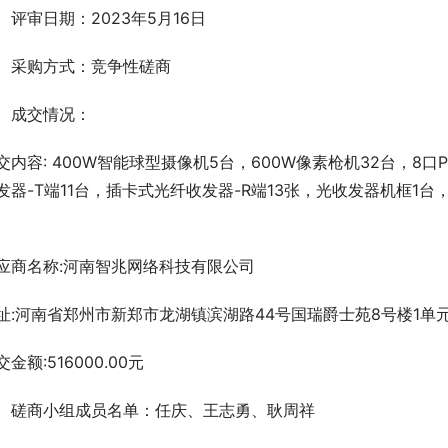
、评审日期：2023年5月16日
、采购方式：竞争性磋商
、成交情况：
交内容: 400W智能球型摄像机5台，600W像素枪机32台，8口
发器-T端11台，插卡式光纤收发器-R端13张，光收发器机框1台
。
应商名称:河南智兆网络科技有限公司    
址:河南省郑州市新郑市龙湖镇滨湖路44号国瑞爵士苑8号楼1单元
交金额:516000.00元
、磋商小组成员名单：任庆、王志勇、耿周祥       