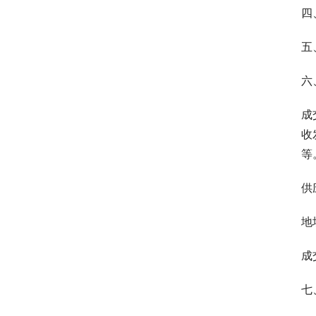
四
五
六
成
收
等
供
地
成
七