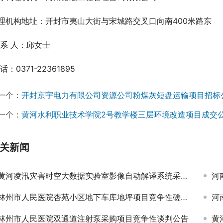
理机构地址：开封市夷山大街与宋城路交叉口向南400米路东
 系 人：邱女士
话：0371-22361895
一个：
开封京宇电力有限公司资源公司粉煤灰短盘运输项目招标
一个：
黄河水利职业技术学院2号教学楼三层环境改造项目成交
关新闻
黄河凌汛灾害时空大数据实验室影像自动解译系统采购项目成交公告
河
林州市人民医院杏苑小区地下车库地坪项目竞争性磋商公告￼
河
林州市人民医院双通道注射泵采购项目竞争性谈判公告
黄