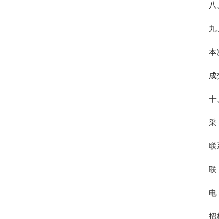
八
九
本
成
十
采
联
联
电 
招