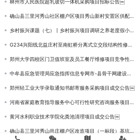
林州市人民医院超乳玻切一体机采购项目招标公告￼
确山县三里河秀山社区棚户区项目秀山新村安置区供配电工程中标候选人公示
乡村振兴课题（七）丨乡村振兴项目调研之养老度假小镇篇——走进乌镇雅园
G234兴阳线北益庄村至南虹桥分离式立交段结构性修复养护工程施工竞争性谈判公告（不见面开标）
郑州大学四校区门卫值班室及员工餐厅维修项目竞争性磋商公告￼￼
中牟县应急管理局应急指挥信息专网市-县骨干网建设项目 竞争性磋商公告
郑州轻工业大学录取通知书邮寄服务采购项目成交公告￼
河南省家庭教育指导服务中心可行性研究咨询服务项目竞争性磋商公告￼￼
黄河水利职业技术学院化粪池清理项目成交公告￼
确山县三里河秀山尚庄棚户区改造项目（一标段）基坑支护及降水工程竞争性谈判公告