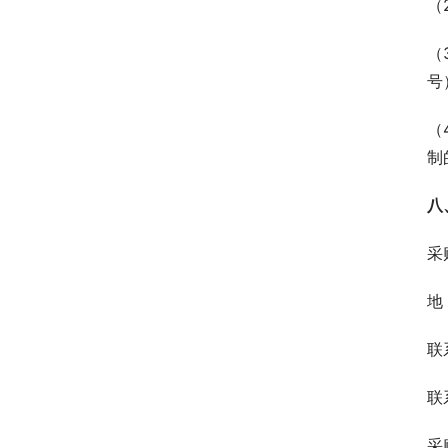
（
（
号
（
制
八
采
地
联
联
采