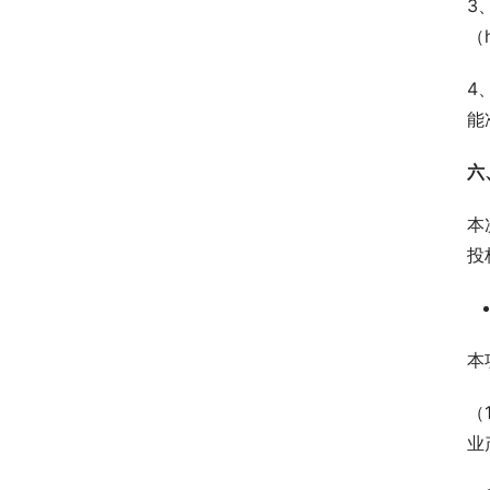
3
（
4
能
六
本
投
本
（
业