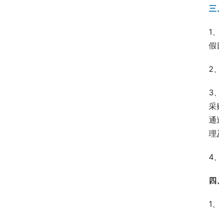
三
1
假
2
3
采
通
理
4
四
1