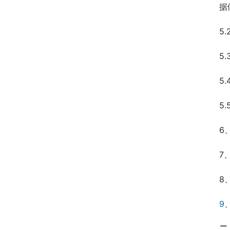
据
5
5
5
5
6
7
8
9
二