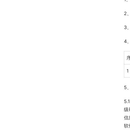
2
3
4
1
5
5
级
信
软