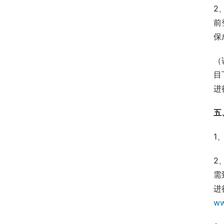
2
前
保
（
目
进
五
1
2
需
w