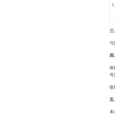
1
三
弓
四
收
号
收
五
本