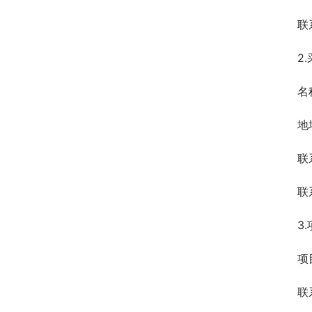
联
2
名
地
联
联
3
项
联