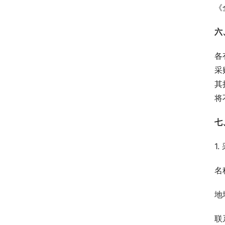
《
六
各
采
其
将
七
1
名
地
联