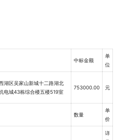
单
中标金额
位
西湖区吴家山新城十二路湖北
753000.00
元
机电城43栋综合楼五楼519室
单
数量
价
详