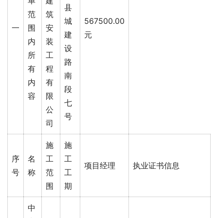
单
建
县
范
筑
城
567500.00
一
围
安
建
元
内
装
设
所
工
路
有
程
南
内
有
段
容
限
七
公
号
司
施
施
序
名
工
工
项目经理
执业证书信息
号
称
范
工
围
期
中