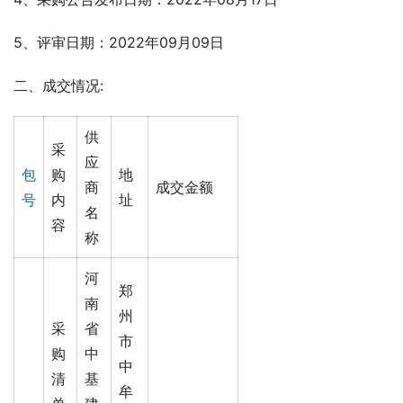
5、评审日期：2022年09月09日 
二、成交情况:
供
采
应
包
购
地
商
成交金额
号
内
址
名
容
称
河
郑
南
州
采
省
市
购
中
中
清
基
牟