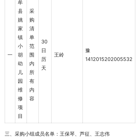
牟
县
采
姚
购
家
清
镇
单
30
小
范
日
豫
一
胡
围
王岭
历
1412015202005532
幼
内
天
儿
所
园
有
维
内
修
容
项
目
三、采购小组成员名单：王保琴、芦征、王志伟