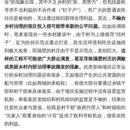
会”的现象出现，其中不乏乡村的“灰、黑势力”，也包括趁机
寻求不当利益的不合作者（“钉子户”），而广大的普通农民
往往是被动的，无法通过组织获得合理利益。其次，
不融合
乡村治理的项目投入很可能带来新的公平问题。
比如在调研
时，笔者发现在一些乡村建设中，由于村与上级领导“结对
子”，定为扶持示范点重点打造，其生活环境和民生设施得
到极大改善，而隔壁的村庄由于不是示范点，差别巨大。
这
样的工程不可能使广大群众满意，甚至导致隔壁村庄的凋敝
或美丽乡村内部治理事故频发的现象。
此类影响项目正常运
行的乡村治理问题还有很多，又如项目产生的公共资源的分
配与管理（比如商铺的承租权），有很大部分要通过乡镇干
部和村干部来具体落实，由于项目实施过程中没有设置监管
机制，单靠基层党组织和村民组织的监督是不够的，结果往
往是民众参与度低，给既是村干部“政府代理人”和村级组织
“当家人”双重身份的“小官”提供了权利寻租机会，侵害农民
的利益。