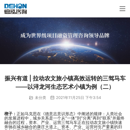
振兴有道 | 拉动农文旅小镇高效运转的三驾马车
——以浔龙河生态艺术小镇为例（二）
未分类
2021年11月25日 下午3:54
楔子：
正如马克思在《德意志意识形态》中阐述的规律：人类社会
的发展进程中，城乡关系是一个从“一体”到“分离”再到“联系”并最终
融合的过程，资本、产业、运营三驾马车正在拉动农文旅小镇快速
奔驰在城乡融合的康庄大道上。资本、产业、运营对生产要素的归