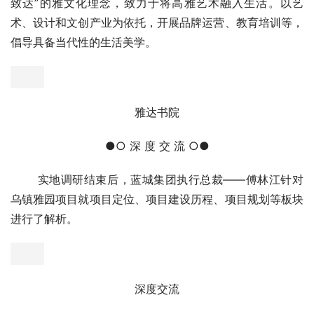
娱乐性的商业服务项目，打造集文化休闲、餐饮购物、生活
居住、商务会展等功能于一体的综合性项目。五、雅达书院
       雅达书院是一所当代文化书院，崇尚“君子安雅，以雅
致达”的雅文化理念，致力于将高雅艺术融入生活。以艺
术、设计和文创产业为依托，开展品牌运营、教育培训等，
倡导具备当代性的生活美学。
雅达书院
●○ 深 度 交 流 ○●
       实地调研结束后，蓝城集团执行总裁——傅林江针对
乌镇雅园项目就项目定位、项目建设历程、项目规划等板块
进行了解析。