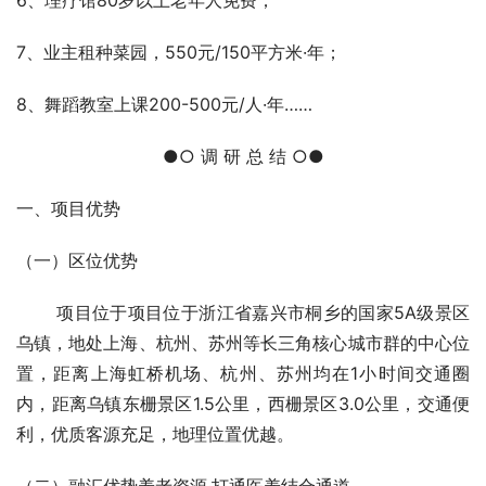
5、交房后新业主免费使用健康促进馆、运动馆6个月，运
动馆由新加坡星洲国际健身集团运营；6个月后健身运动馆
100元/月·人，入住业主可享受10天免费游泳学习；
6、理疗馆80岁以上老年人免费；
7、业主租种菜园，550元/150平方米·年；
8、舞蹈教室上课200-500元/人·年……
●○ 调 研 总 结 ○●
一、项目优势
（一）区位优势
       项目位于项目位于浙江省嘉兴市桐乡的国家5A级景区
乌镇，地处上海、杭州、苏州等长三角核心城市群的中心位