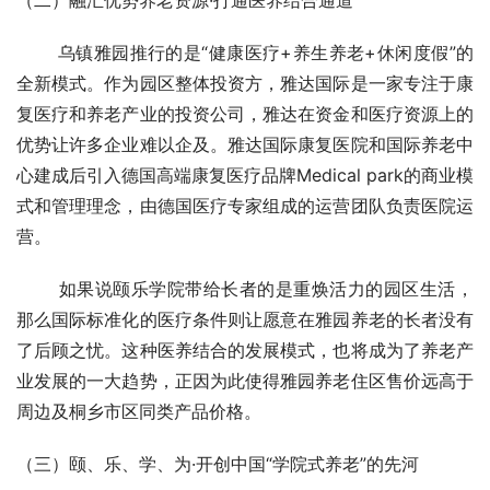
置，距离上海虹桥机场、杭州、苏州均在1小时间交通圈
内，距离乌镇东栅景区1.5公里，西栅景区3.0公里，交通便
利，优质客源充足，地理位置优越。
（二）融汇优势养老资源·打通医养结合通道
       乌镇雅园推行的是“健康医疗+养生养老+休闲度假”的
全新模式。作为园区整体投资方，雅达国际是一家专注于康
复医疗和养老产业的投资公司，雅达在资金和医疗资源上的
优势让许多企业难以企及。雅达国际康复医院和国际养老中
心建成后引入德国高端康复医疗品牌Medical park的商业模
式和管理理念，由德国医疗专家组成的运营团队负责医院运
营。
       如果说颐乐学院带给长者的是重焕活力的园区生活，
那么国际标准化的医疗条件则让愿意在雅园养老的长者没有
了后顾之忧。这种医养结合的发展模式，也将成为了养老产