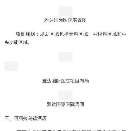
生的护理需求，采用先进的养老护理模式提供订单式服务。
       让长者人群都实现“老有所医”：健康老人可以在社区内
愉悦地自己安排生活，半自理老人可以得到一部分医疗辅
助，而全护理老人就可以在养老中心得到全方位照。
雅达国际医院实景图
       项目规划：规划区域包括骨科区域、神经科区域和中
央功能区域。
雅达国际医院项目布局