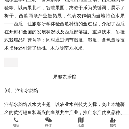
在新的时代探索新的征程，以清明上河图中的中医药为开
端，让人们直观感受宋代中医药文化的繁荣。
(5)、果趣农乐馆
果趣农乐馆以果树为主题，以国内外多品种水果植种技术的
展示和研学体验为主要功能，重点展示南果北种技术，以西
瓜会友之旅为故事主线，从开封的上河嘉果市穿越到新奇欢
乐的异域果王国、经过溜溜蜜工厂参观了蜜饯加工，来到蕉
香游乐园探讨了香蕉行业的商业销售模式、最后回到西瓜部
落族重新审视自己的部落发展模式。本场馆占地面积7400
㎡，展示水果品种300种以上，其中新奇特品种150种以
上，展示栽培技术20项以上，栽培模式40种，打造梅子、
西瓜2条产业链。包含十项互动项目：喷泉互动、探索神秘
屋、木桩爬网互动、水果游乐设施、DIY果脯制作体验、香
蕉课堂学习互动、香蕉滑梯、西瓜房儿童互动、西瓜雕刻体
电话
微信
地图
招聘