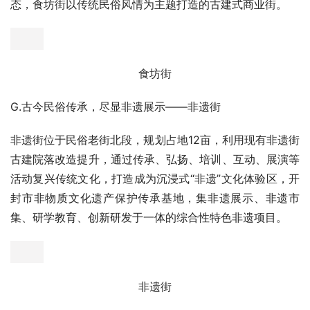
蝴蝶谷
E.不出河南玩草原——汴梁草原
位于余店村西南，占地264.5亩，结合余店民宿宿集大规模
住宿，以乡村田园为理念，导入草原文化，打造的配套型夜
娱乐旅游项目。
汴梁草原
F.开封美食新地标——食坊街
食坊街位于民俗老街中段，规划占地24亩，其中特色美食
店铺86间，院落式主题餐饮16家，根据项目的定位需求及
住宿体验，民以食为天，吃是人和旅游商业不可缺的市场业
态，食坊街以传统民俗风情为主题打造的古建式商业街。