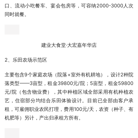
爱思嘉·农业嘉年华景区共包含四个功能区：嘉年华农科主
题场馆区、建业大食堂、乐田农场示范区、农事体验乐园。
其中嘉年华农科主题场馆区分农政千年、郊野田园、汴京故
事三个功能区，包含蔬汇高科、汴州粮仓、花开盛世、扶正
本草、果趣农乐、汴都水韵6个主题场馆，另有1个育苗中
心，总占地约4万平方米，6900平/个。打造大蒜、番茄、
小麦、花生、鲜切花卉、菊花、梅子、西瓜黄河鲤鱼、荷藕
等1 3条产业链，展示2000余种现代农产品，300余项高新
农业技术，200余项产业模式，100余项先进农业装备。
1、建业大食堂·大宏嘉年华店
打造以河南十八地市特色小吃、非遗名吃、传统豫菜、传统
手工作坊、乡土特产供销社、戏曲名家、非遗文创等各类美
食、体验项目的大型特色餐饮综合体，店内包含特色小吃档
口、流动小吃餐车、宴会包房等，可容纳2000-3000人次