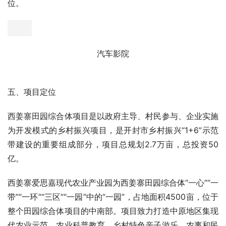
乡学院位于余店村西北，占地约120亩，余店作为开封市
“1+6”乡村振兴示范项目，紧紧围绕乡村振兴战略，结合乡
村振兴发展理念及市场需求，利用原有规划的郑州一中教育
用地，打造的综合性乡建培训学院。
乡学院
I.汽车影院
汽车影院位于汴梁草原西入口处，占地12.5亩，结合高速出
口优势及汴梁草原停车需求，打造集白天停车场、晚上汽车
影院（院线同步）双重功能的配套造势型产品，分A、B两
个区域共可容纳182个车位，其中A区和B区各容纳91个车
位。