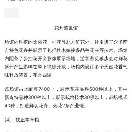
该场馆占地面积7400㎡，展示植物品种150种；动物品种5
种，栽培技术和模式60种，打造花生、小麦、肉牛3条产业
链。代表农作物为开封农科院优选的高油酸花生品种——开
农308、开农1715。场馆内配备花生种植全息图影响技术教
学场地，辅助开封种植花生历史及技术演进的研学，场地内
景观小品的设计独具匠心。
（3）、花开盛世馆
花开盛世馆以宋朝的辉煌——开封的京都皇家花园为主线，
以高科技鲜切花及特色绿植种植技术的展示和研学体验为主
要功能，立足河南主导花卉产业的三产融合发展模式，致力
于以鲜切花卉、芳香花卉和食用花卉为主的产业发展，结合
现代艺术表现手法，展示河南主打花卉产业——牡丹、菊
花、月季和桂花的发展优势，通过寓教于乐的方式引领开封
当地人们探索与研究花卉产业发展。