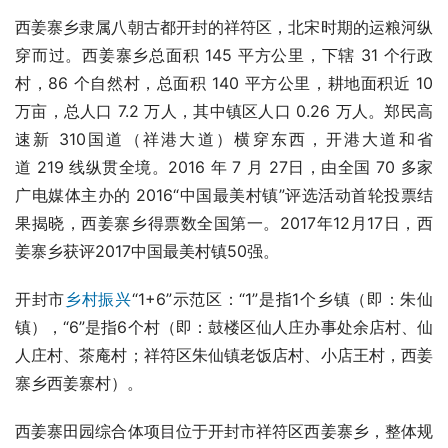
西姜寨乡隶属八朝古都开封的祥符区，北宋时期的运粮河纵
穿而过。西姜寨乡总面积 145 平方公里，下辖 31 个行政
村，86 个自然村，总面积 140 平方公里，耕地面积近 10
万亩，总人口 7.2 万人，其中镇区人口 0.26 万人。郑民高
速新 310国道（祥港大道）横穿东西，开港大道和省
道 219 线纵贯全境。2016 年 7 月 27日，由全国 70 多家
广电媒体主办的 2016“中国最美村镇”评选活动首轮投票结
果揭晓，西姜寨乡得票数全国第一。2017年12月17日，西
姜寨乡获评2017中国最美村镇50强。
开封市
乡村振兴
“1+6”示范区：“1”是指1个乡镇（即：朱仙
镇），“6”是指6个村（即：鼓楼区仙人庄办事处余店村、仙
人庄村、茶庵村；祥符区朱仙镇老饭店村、小店王村，西姜
寨乡西姜寨村）。
西姜寨田园综合体项目位于开封市祥符区西姜寨乡，整体规