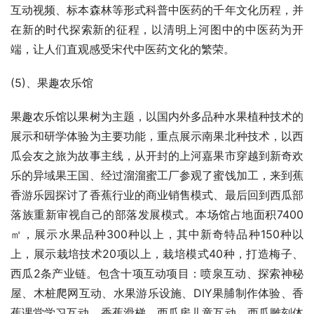
药材为特色，融入中医药生产、加工、保健等内容，展示中
医药治未病、药食同源的独特魅力。场馆规格长144.4米，
宽48米，占地面积7400㎡，展示植物品种300种；动物品
种15种，栽培技术和模式50种，打造蒲公英、山茱萸2条产
业链。主要体验项目包括：石斛采摘体验、中药炮制体验、
捣药体验、古法中药称重、配药体验、香囊制作体验、药枕
制作体验、猜中药名、养生运动模仿等。
扶正本草馆
该场馆以精深加工、治未病、药食同源、中医药文化、道地
药材与生产、初加工、养生产品与体验为关键词，以张仲景
《伤寒杂病论》为引，展现中医药在防疫与大健康中的贡
献，并引进中医药治未病、大健康养生理念；以文化展墙、
互动视频、标本森林等形式科普中医药的千年文化历程，并