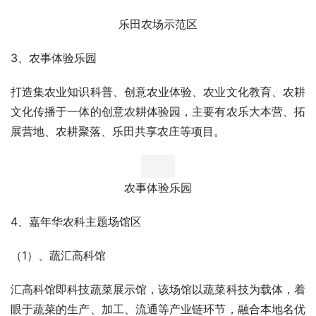
同时就餐。
建业大食堂·大宏嘉年华店
2、乐田农场示范区
主要包含9个家庭农场（院落+室外有机耕地），设计2种院
落类型——3亩型，租金39800元/院；5亩型，租金59800
元/院（包含物业费），其中种植区域全部采用有机种植农
艺，住宿部分均结合乐田体验设计。目前已全部由客户承
租，可雇佣职业农民打理，费用100元/天，农资（种子、有
机肥等）另计，产出归承租方所有。