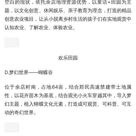
有轨小火车
B.开封最大民宿集聚群——宿集
宿集位于余店村中心，占地283亩（包含原住民），通过前
期的市场调研及数据分析，并结合余店的自身特色和乡村振
兴原则，利用百姓闲置房屋，打造特色及不同主题的住宿产
品。其中旅游客栈：1000间、精品民宿：500间、康养民
宿：1500间。以此来满足各类游客的住宿需求。
宿集
C.童话王国——欢乐田园
欢乐田园位于余店村东部，占地318亩，结合开封亲子市场
空白的现状，依托余店地理资源优势，以童话+田园为主