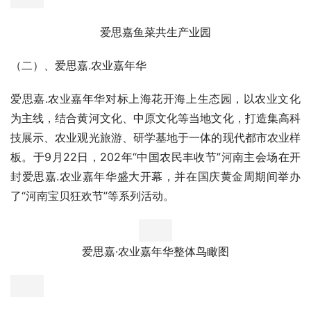
（一）、思嘉鱼菜共生产业园
爱思嘉鱼菜共生产业园占地309亩，建设46个大棚，建筑面
积12万㎡。鱼菜共生是一种新型的复合耕作体系，它把水产
养殖与水耕栽培这两种原本完全不同的农耕技术，通过巧妙
的生态设计，达到科学的协同共生，从而实现养鱼不换水而
无水质忧患，种菜不施肥而正常生长的生态共生效应。种养
殖品种均以高档蔬菜及高经济效益鱼类为主，项目建成投产
以后，可实现年产鱼类500吨，蔬菜183万斤，泥鳅21万
斤。目前，公司和中国水产研究院、河南省水产研究院、河
南省水产技术推广站、开封市蔬菜研究所全面合作，打造中
国最大的鱼菜共生淡水养殖基地，成为中国鱼菜共生技术标
准的制定者和输出者。