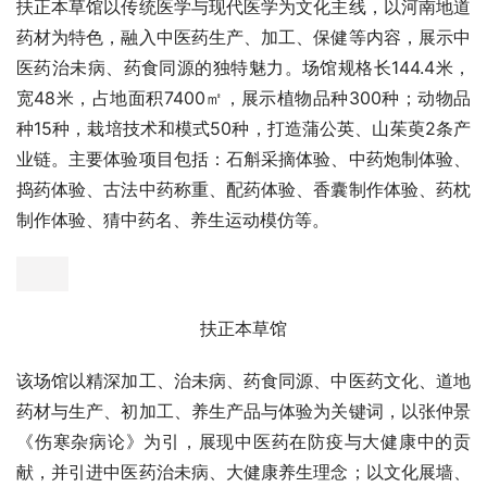
花开盛世馆
场馆内种植的除菊花、桂花等北方鲜花外，还引进了众多南
方特色花卉并展示了包括枕木嫁接多品种花卉等技术。场馆
内配备了步控花开全影像展示场地，游客游览移步会对鲜花
盛开产生影响在脚下徐徐开放，场馆内设计多个天然花香气
味释放装置，花香四溢。
该场馆占地面积7400㎡，展示花卉品种500种以上，其中
新奇特品种300种以上，展示栽培技术30项以上，栽培模式
40种，打造鲜切花卉、菊花2条产业链。
(4)、扶正本草馆
扶正本草馆以传统医学与现代医学为文化主线，以河南地道