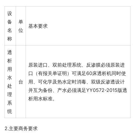
设
备
单
基本要求
名
位
称
透
析
原装进口、双前处理系统、反渗膜必须原装进
用
口（有报关单证明）可满足60床透析机同时使
水
台
用、可化学及热水定时消毒、双级反渗透设计
处
并互为备份、产水必须满足YY0572-2015版透
理
析用水标准。
系
统
2.主要商务要求