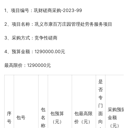
1、项目编号：巩财磋商采购-2023-99  
2、项目名称：巩义市康百万庄园管理处劳务服务项目
3、采购方式：竞争性磋商 
4、预算金额：1290000.00元 
最高限价：1290000元
是
否
专
门
包
采购预留
序
包预算
包最高限
面
包号
名
金额
号
（元）
价（元）
向
称
（元）