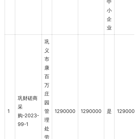
中
小
企
业
巩
义
市
康
百
万
庄
巩财磋商
园
采
1
管
1290000
1290000
是
1290000
购-2023-
理
99-1
处
劳