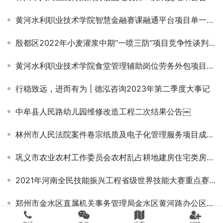
黄河水利职业技术学院智慧金融赛课融通平台项目单一来源采购公告
殷都区2022年小麦灌浆中期“一喷三防”项目竞争性谈判公告
黄河水利职业技术学院食堂管理辅助岗位劳务外包项目竞争性磋商公告￼
行稳致远，进而有为 | 德泓咨询2023年第二季度大事记
中牟县人民路幼儿园维修改造工程二次结果公告￼
林州市人民法院案件卷宗纸质及电子化管理服务项目成交结果公告
巩义市农业农村工作委员会农村乱占耕地建房住宅类房屋补充调查项目-中标公告
2021年河南全民技能振兴工程省级世界技能大赛重点赛项提升水处理技术项目实训设备采购成交公告￼
郑州市金水区直属机关事务管理局金水区黄河路办公区域空调维保项目-竞争性磋商公告