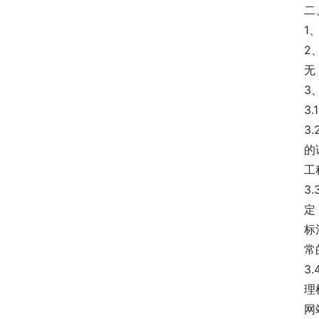
二
1
2
无
3
3
3
的
工
3
定
标
常
3
理
网