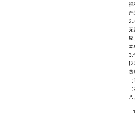
福
产
2
无
应
本
3
[
费
（
（
八