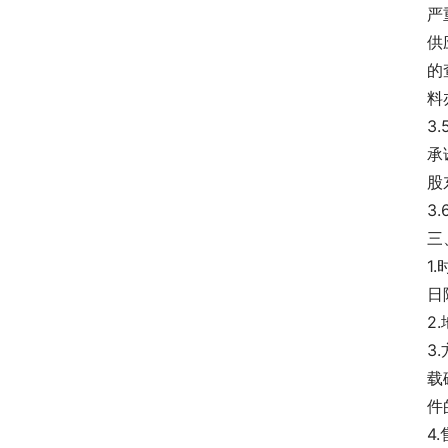
严
供
的
料
3
承
股
3
三
1
日
2
3
载
件
4