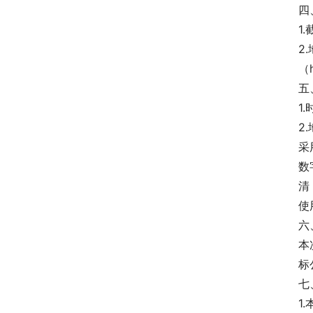
四
1
2
（
五
1
2
采
数
清
使
六
本
标
七
1