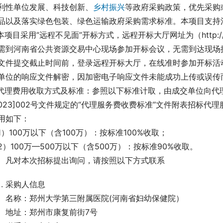
利性单位发展、科技创新、
乡村振兴
等政府采购政策，优先采购
品以及落实绿色包装、绿色运输政府采购需求标准。本项目支持
.本项目采用“远程不见面”开标方式，远程开标大厅网址为（http://hnsggz
需到河南省公共资源交易中心现场参加开标会议，无需到达现场
文件提交截止时间前，登录远程开标大厅，在线准时参加开标活
单位的响应文件解密，因加密电子响应文件未能成功上传或误传
.代理费用收取方式及标准：参照以下标准计取，由成交单位向
2023]002号文件规定的“代理服务费收费标准”文件附表招标
用如下：
1）100万以下（含100万）：按标准100%收取；
2）100万—500万以下（含500万）：按标准90%收取。
、凡对本次招标提出询问，请按照以下方式联系
采购人信息
名称：郑州大学第三附属医院(河南省妇幼保健院）
地址：郑州市康复前街7号