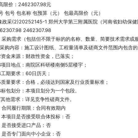
高限价：2462307.98元
号 包号 包名称 包预算（元） 包最高限价（元）
 豫政采(2)20252145-1 郑州大学第三附属医院（河南省妇
62307.98 2462307.98
、采购需求（包括但不限于标的的名称、数量、简要技术需求或
.1采购内容：施工设计图纸、工程量清单及磋商文件范围内包含
.2资金来源：财政性资金，已落实；
.3项目地点：南院区科研楼南侧5层楼宇；
.4工期要求：60日历天；
.5质量要求：合格，必须达到国家及行业质量标准；
.6标包划分：本项目划分为一个包段。
.7其他需求：详见竞争性磋商文件。
、合同履行期限：合同有效期内
、本项目是否接受联合体投标：否
、是否接受进口产品：否
、是否专门面向中小企业：否