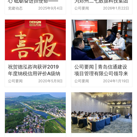
心 砥砺奋进担使命——
为郑州二七数据科技集团
德泓咨询组织观看九三大
作专项债与融资专题培训
党建动态
2025年9月4日
公司要闻
2026年1月22日
阅兵
祝贺德泓咨询获评2019
公司要闻 | 青岛信通建设
年度纳税信用评价A级纳
项目管理有限公司领导来
税人！
访我司考察交流
公司要闻
2020年5月9日
公司要闻
2024年1月19日