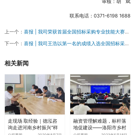
审核：胡   斌
联系电话：0371-6198 1688
上一个：
喜报 | 我司荣获首届全国招标采购专业技能大赛河南地区选拔赛“优秀单位”，王浩、李海鹤、张超三位同志获评“优秀个人”
下一个：
喜报 | 我司王浩以第一名的成绩入选全国招标采购专业技能大赛河南代表队，将出征全国总决赛
相关新闻
走现场 取经验｜德泓咨
融资管理解难题，标杆落
询走进河南乡村振兴“样
地促建设——洛阳市乡村
板村”——新郑泰山村
振兴项目观摩及谋划经验
公司要闻
2020年8月7日
公司要闻
2023年5月18日