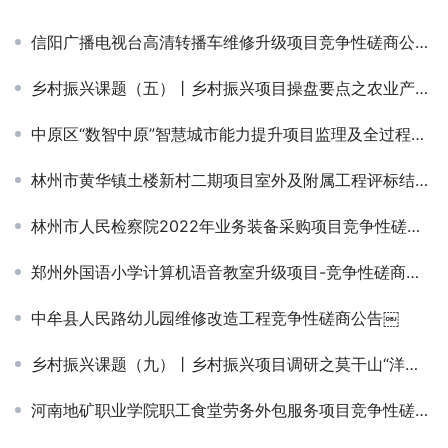
信阳广播电视台高清转播车维修升级项目竞争性磋商公告￼￼
乡村振兴课题（五）丨乡村振兴项目操盘要点之农业产业园篇——走进西姜寨爱思嘉现代农业产业园
中原区“数智中原”智慧城市能力提升项目监理及全过程造价咨询服务项目第二标段中标候选人公示
林州市黄华镇土楼新村二期项目室外及附属工程评标结果公示
林州市人民检察院2022年业务装备采购项目竞争性磋商公告￼
郑州外国语小学计算机语音教室升级项目-竞争性磋商公告
中牟县人民路幼儿园维修改造工程竞争性磋商公告￼
乡村振兴课题（九）丨乡村振兴项目调研之莫干山“洋家乐”裸心谷特色民宿
河南地矿职业学院职工食堂劳务外包服务项目竞争性磋商公告￼￼