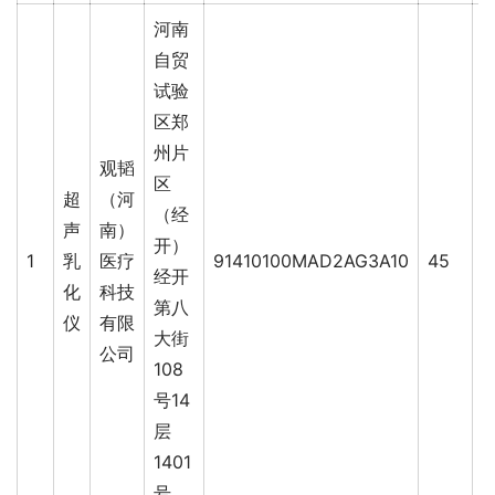
河南
自贸
试验
区郑
州片
观韬
区
超
（河
（经
声
南）
开）
1
乳
医疗
91410100MAD2AG3A10
45
4
经开
化
科技
第八
仪
有限
大街
公司
108
号14
层
1401
号