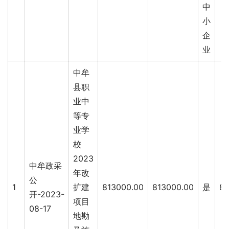
中
小
企
业
中牟
县职
业中
等专
业学
校
2023
中牟政采
年改
公
1
扩建
813000.00
813000.00
是
81
开-2023-
项目
08-17
地勘