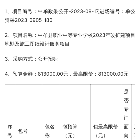
1、项目编号：中牟政采公开-2023-08-17,进场编号：牟公
资采2023-0905-180
2、项目名称：中牟县职业中等专业学校2023年改扩建项目
地勘及施工图纸设计服务项目
3、采购方式：公开招标
4、预算金额：813000.00元，最高限价：813000.00元
是
否
专
门
序
包名
包预算
包最高限价
面
采
包号
号
称
（元）
（元）
向
额