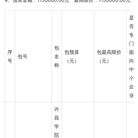
4、预算金额：1150000.00元   最高限价：1150000.00元
是
否
专
门
包
序
包预算
包最高限价
面
包号
名
号
（元）
（元）
向
称
中
小
企
业
许
昌
学
院