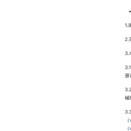
1
2
3
3
册
3
械
3
（
（