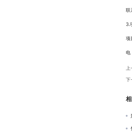
联
3
项
电　
上
下
相