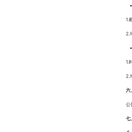
1
2
1
2
六
公
七