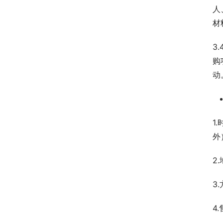
人
材
3
购
动
1
外
2
3
4