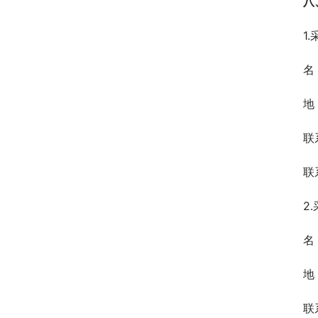
八
1
名
地
联
联
2
名
地
联