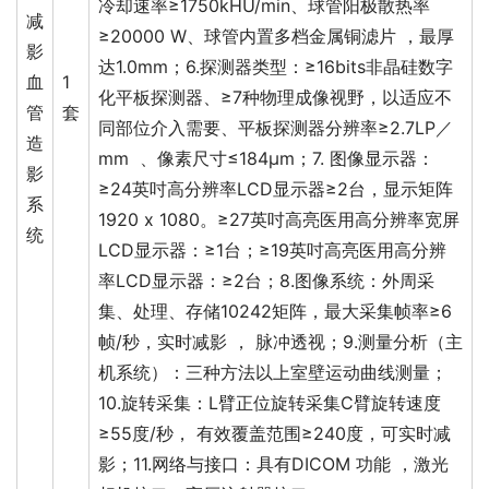
冷却速率≥1750kHU/min、球管阳极散热率
减
≥20000 W、球管内置多档金属铜滤片 ，最厚
影
达1.0mm；6.探测器类型：≥16bits非晶硅数字
血
1
化平板探测器、≥7种物理成像视野，以适应不
管
套
同部位介入需要、平板探测器分辨率≥2.7LP／
造
mm 、像素尺寸≤184μm；7. 图像显示器：
影
≥24英吋高分辨率LCD显示器≥2台，显示矩阵
系
1920 x 1080。≥27英吋高亮医用高分辨率宽屏
统
LCD显示器：≥1台；≥19英吋高亮医用高分辨
率LCD显示器：≥2台；8.图像系统：外周采
集、处理、存储10242矩阵，最大采集帧率≥6
帧/秒，实时减影 ， 脉冲透视；9.测量分析（主
机系统）：三种方法以上室壁运动曲线测量；
10.旋转采集：L臂正位旋转采集C臂旋转速度
≥55度/秒， 有效覆盖范围≥240度，可实时减
影；11.网络与接口：具有DICOM 功能 ，激光