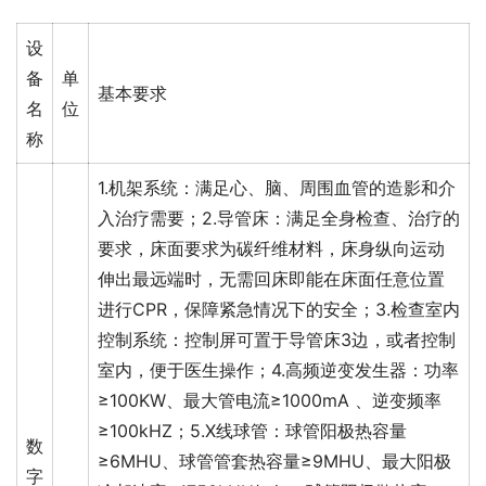
设
备
单
基本要求
名
位
称
1.机架系统：满足心、脑、周围血管的造影和介
入治疗需要；2.导管床：满足全身检查、治疗的
要求，床面要求为碳纤维材料，床身纵向运动
伸出最远端时，无需回床即能在床面任意位置
进行CPR，保障紧急情况下的安全；3.检查室内
控制系统：控制屏可置于导管床3边，或者控制
室内，便于医生操作；4.高频逆变发生器：功率
≥100KW、最大管电流≥1000mA 、逆变频率
≥100kHZ；5.X线球管：球管阳极热容量
数
≥6MHU、球管管套热容量≥9MHU、最大阳极
字