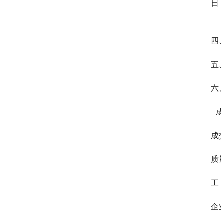
日   
四
五
六
 
成
质
工
企