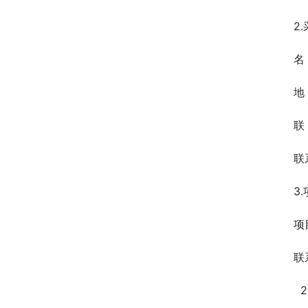
2
名
地
联
联
3
项
联系
  