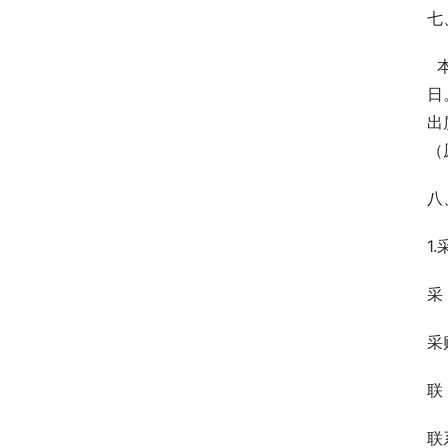
七
 
日
出
（
八
1
采
采
联 
联