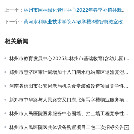
上一个：
林州市园林绿化管理中心2022年春季补植补栽苗木采购项目 询价公告
下一个：
黄河水利职业技术学院7#教学楼3楼智慧教室改造项目竞争性磋商公告
相关新闻
林州市教育发展中心2025年林州市基础教育(含幼儿园)教师岗位培训项目竞争性磋商公告
郑州市惠济区审计局增加十八门闸水电站库区退渔复湿建设项目EPC工程结算审核项目竞争性磋商公告￼
河南省信阳市公安局老局机关食堂装修改造项目竞争性磋商公告￼
新郑市中华路与人民路交叉口东北角写字楼物业服务项目竞争性磋商公告￼
林州市人民医院医养服务中心围墙、挡土墙工程竞争性磋商公告￼
林州市人民医院医共体设备购置项目二包二次招标公告￼